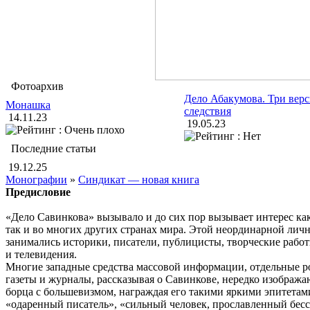
Фотоархив
Дело Абакумова. Три вер
Монашка
следствия
14.11.23
19.05.23
Последние статьи
19.12.25
Монографии
»
Синдикат — новая книга
Предисловие
«Дело Савинкова» вызывало и до сих пор вызывает интерес как
так и во многих других странах мира. Этой неординарной лич
занимались историки, писатели, публицисты, творческие рабо
и телевидения.
Многие западные средства массовой информации, отдельные р
газеты и журналы, рассказывая о Савинкове, нередко изобража
борца с большевизмом, награждая его такими яркими эпитетами
«одаренный писатель», «сильный человек, прославленный бес