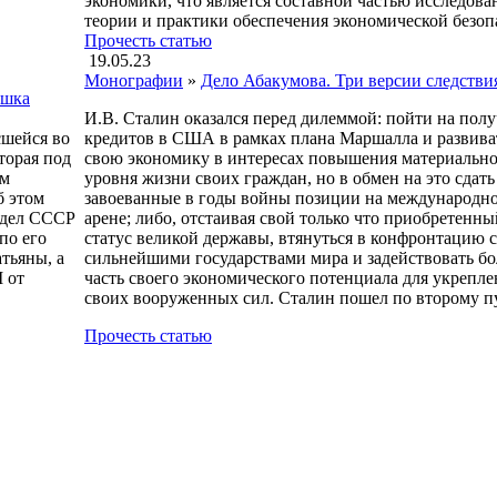
экономики, что является составной частью исследов
теории и практики обеспечения экономической безопа
Прочесть статью
19.05.23
Монографии
»
Дело Абакумова. Три версии следстви
шка
И.В. Сталин оказался перед дилеммой: пойти на пол
сшейся во
кредитов в США в рамках плана Маршалла и развива
оторая под
свою экономику в интересах повышения материальн
ом
уровня жизни своих граждан, но в обмен на это сдать
б этом
завоеванные в годы войны позиции на международн
 дел СССР
арене; либо, отстаивая свой только что приобретенны
по его
статус великой державы, втянуться в конфронтацию с
тьяны, а
сильнейшими государствами мира и задействовать б
 от
часть своего экономического потенциала для укрепле
своих вооруженных сил. Сталин пошел по второму п
Прочесть статью