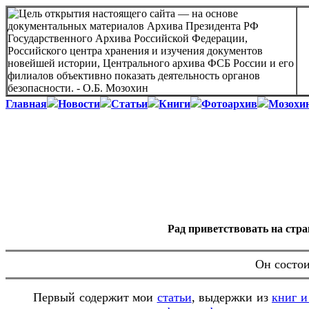
Главная
Новости
Статьи
Книги
Фотоархив
Мозохи
Рад приветствовать на стр
Он состои
Первый содержит мои
статьи
, выдержки из
книг и