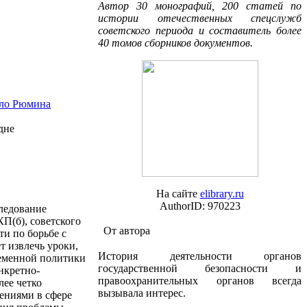
Автор 30 монографий, 200 статей по
истории отечественных спецслужб
советского периода и составитель более
40 томов сборников документов.
ело Рюмина
На сайте
elibrary.ru
AuthorID: 970223
следование
КП(б),
советского
От автора
ти по борьбе с
т извлечь уроки,
История деятельности органов
ременной политики
государственной безопасности и
нкретно-
правоохранительных органов всегда
лее четко
вызывала интерес.
лениями в сфере