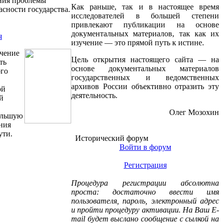
ания проблемы
Как раньше, так и в настоящее время
сности государства.
исследователей в большей степени
привлекают публикации на основе
документальных материалов, так как их
я
изучение — это прямой путь к истине.
учение
Цель открытия настоящего сайта — на
ть
основе документальных материалов
ого
государственных и ведомственных
архивов России объективно отразить эту
ой
деятельность.
й
Олег Мозохин
ольшую
ния
ути.
Исторический форум
Войти в форум
Регистрация
Процедура регистрации абсолютна
проста: достаточно ввести имя
пользователя, пароль, электронный адрес
и пройти процедуру активации. На Ваш E-
mail будет выслано сообщение с сылкой на