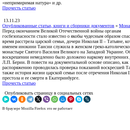
«непримиримая натура» и др.
Прочесть статью
13.11.23
Опубликованные статьи, книги и сборники документов
»
Мона
Перед окончанием Великой Отечественной войны органам
госбезопасности стало известно о якобы чудесным образом спа
время расстрела царской семьи, дочери Николая II – Татьяне, к
именем инокини Таисии служила в женском греко-католическ
монастыре Святого Василия Великого на Западной Украине. О
воскрешении немедленно было доложено наркому внутренних
Л.П. Берии. В повести на документальной основе описано, как 
распоряжению проводилась проверка показаний воскресшей Та
также история жизни царской семьи после отречения Николая II
престола и ее смерти в Екатеринбурге.
Прочесть статью
Опубликовать страницу в социальных сетях
В браузере Mozilla Firefox это не работает