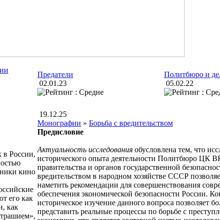
сии
Предатели
Политбюро и д
02.01.23
05.02.22
19.12.25
Монографии
»
Борьба с вредительством
Предисловие
Актуальность исследования
обусловлена тем, что ис
 в России,
исторического опыта деятельности Политбюро ЦК В
ностью
правительства и
органов государственной безопаснос
тники кино
вредительством в народном хозяйстве СССР позволяе
наметить рекомендации для совершенствования сов
оссийские
обеспечения экономической безопасности России. Ко
ют его как
историческое изучение данного вопроса позволяет бо
, как
представить реальные процессы по борьбе с преступ
страшием»,